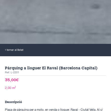
tornar al llistat
Pàrquing a lloguer El Raval (Barcelona Capital)
Ref. L-2201
35,00€
2
2,00 m
Descripció
Plaça de pàrquing per a moto, en venda o lloguer. Raval - Ciutat Vella. Al c/