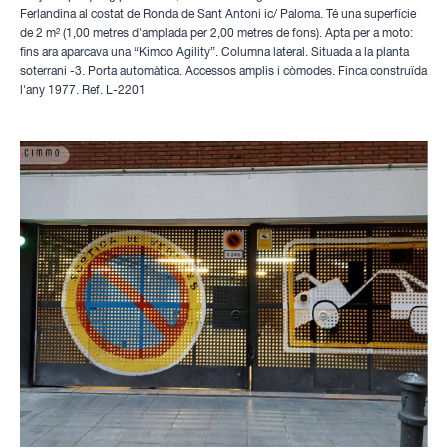
Ferlandina al costat de Ronda de Sant Antoni ic/ Paloma. Té una superfície
de 2 m² (1,00 metres d'amplada per 2,00 metres de fons). Apta per a moto:
fins ara aparcava una “Kimco Agility”. Columna lateral. Situada a la planta
soterrani -3. Porta automàtica. Accessos amplis i còmodes. Finca construïda
l'any 1977. Ref. L-2201