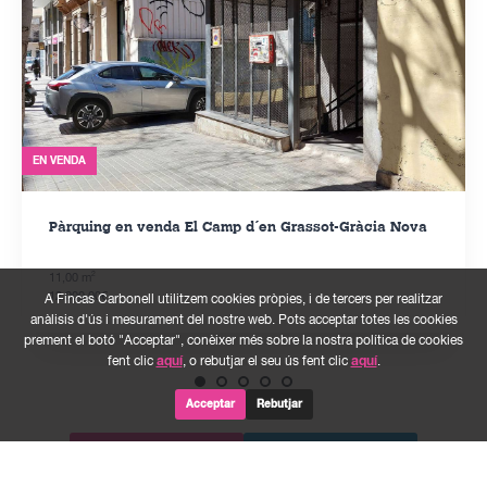
EN VENDA
Pàrquing en venda El Camp d´en Grassot-Gràcia Nova
2
11,00 m
12.000,00€
A Fincas Carbonell utilitzem cookies pròpies, i de tercers per realitzar
anàlisis d'ús i mesurament del nostre web. Pots acceptar totes les cookies
prement el botó "Acceptar", conèixer més sobre la nostra política de cookies
fent clic
aquí
, o rebutjar el seu ús fent clic
aquí
.
Acceptar
Rebutjar
Totes les vendes
Tots els lloguers