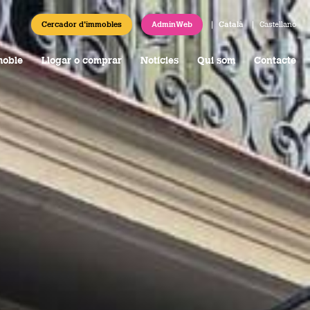
2
Cercador d'immobles
AdminWeb
Català
Castellano
moble
Llogar o comprar
Notícies
Qui som
Contacte