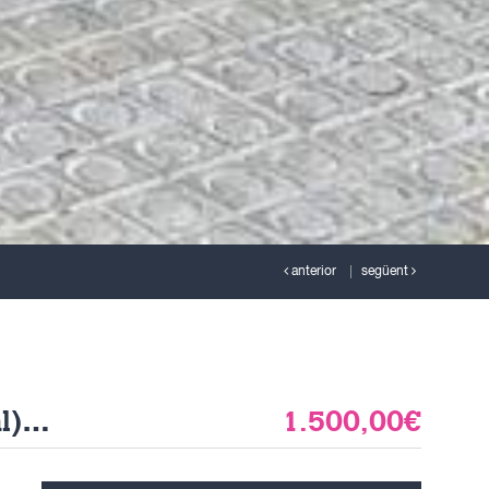
anterior
següent
Local a lloguer L'Antiga Esquerra de l'Eixample (Barcelona Capital)
1.500,00€
Ref. L-0329