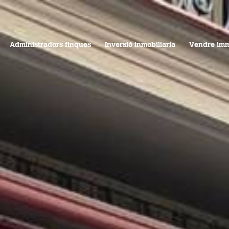
(Barcelona Capital)
1.500,00€
130,00 m
Ref. L-0329
Administradors finques
Inversió inmobiliaria
Vendre im