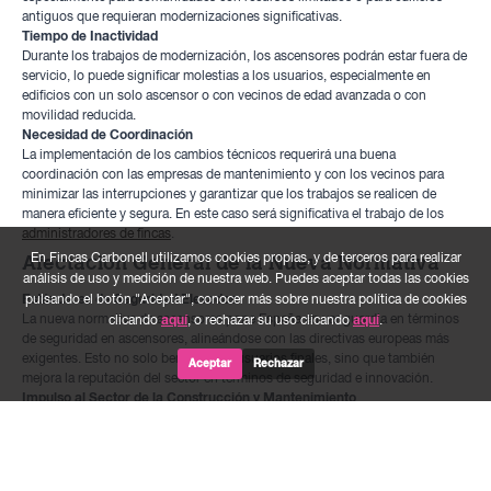
antiguos que requieran modernizaciones significativas.
Tiempo de Inactividad
Durante los trabajos de modernización, los ascensores podrán estar fuera de
servicio, lo puede significar molestias a los usuarios, especialmente en
edificios con un solo ascensor o con vecinos de edad avanzada o con
movilidad reducida.
Necesidad de Coordinación
La implementación de los cambios técnicos requerirá una buena
coordinación con las empresas de mantenimiento y con los vecinos para
minimizar las interrupciones y garantizar que los trabajos se realicen de
manera eficiente y segura. En este caso será significativa el trabajo de los
administradores de fincas
.
En Fincas Carbonell utilizamos cookies propias, y de terceros para realizar
Afectación General de la Nueva Normativa
análisis de uso y medición de nuestra web. Puedes aceptar todas las cookies
Estándares de Seguridad Elevados
pulsando el botón "Aceptar", conocer más sobre nuestra política de cookies
La nueva normativa de ascensores pone España en vanguardia en términos
clicando
aquí
, o rechazar su uso clicando
aquí
.
de seguridad en ascensores, alineándose con las directivas europeas más
exigentes. Esto no solo beneficia los usuarios finales, sino que también
Aceptar
Rechazar
mejora la reputación del sector en términos de seguridad e innovación.
Impulso al Sector de la Construcción y Mantenimiento
La necesidad de modernización de los ascensores existente supondrá un
aumento de la actividad en los sectores de la construcción y del
mantenimiento de ascensores, creando nuevas oportunidades de negocio y
fomentando la creación de puestos de trabajo.