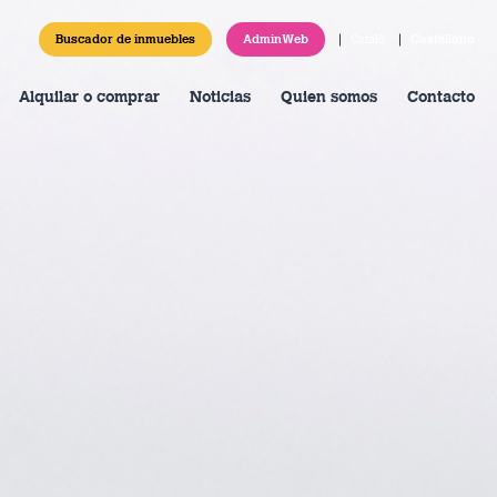
Buscador de inmuebles
AdminWeb
Català
Castellano
Alquilar o comprar
Noticias
Quien somos
Contacto