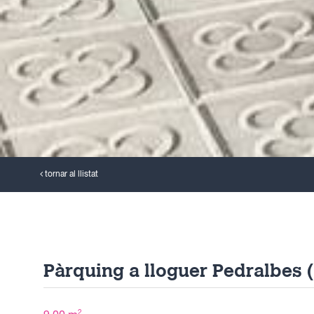
tornar al llistat
Pàrquing a lloguer Pedralbes 
2