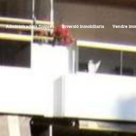
)
110,00€
9,00 m
2
Ref. L-7291
Administradors finques
Inversió inmobiliaria
Vendre im