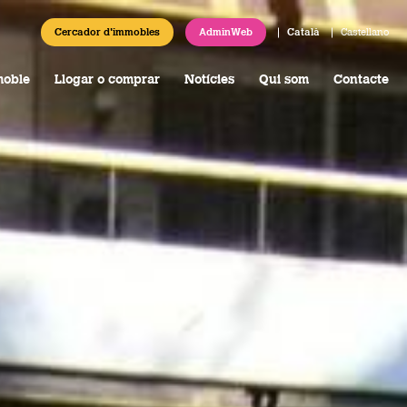
Cercador d'immobles
AdminWeb
Català
Castellano
moble
Llogar o comprar
Notícies
Qui som
Contacte